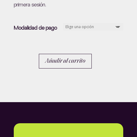
primera sesión.
Modalidad de pago
Misión
Despegue
Añadir al carrito
cantidad